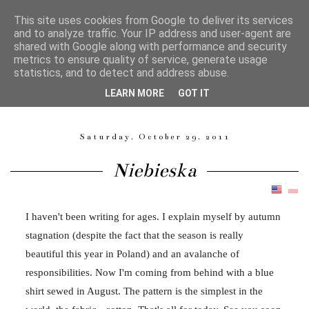
This site uses cookies from Google to deliver its services
and to analyze traffic. Your IP address and user-agent are
shared with Google along with performance and security
metrics to ensure quality of service, generate usage
Magdalena Langa
statistics, and to detect and address abuse.
LEARN MORE
GOT IT
GARMENT PATTERN MAKER, SEAMSTRESS, QUILTER, MOM.
Saturday, October 29, 2011
Niebieska
I haven't been writing for ages. I explain myself by autumn
stagnation (despite the fact that the season is really
beautiful this year in Poland) and an avalanche of
responsibilities. Now I'm coming from behind with a blue
shirt sewed in August. The pattern is the simplest in the