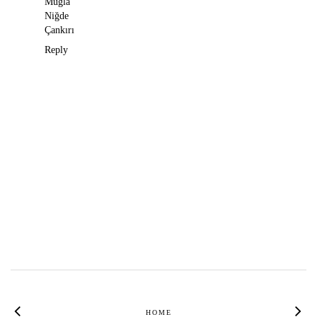
Muğla
Niğde
Çankırı
Reply
HOME