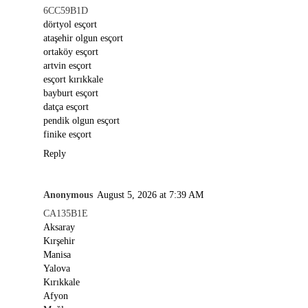
6CC59B1D
dörtyol esçort
ataşehir olgun esçort
ortaköy esçort
artvin esçort
esçort kırıkkale
bayburt esçort
datça esçort
pendik olgun esçort
finike esçort
Reply
Anonymous
August 5, 2026 at 7:39 AM
CA135B1E
Aksaray
Kırşehir
Manisa
Yalova
Kırıkkale
Afyon